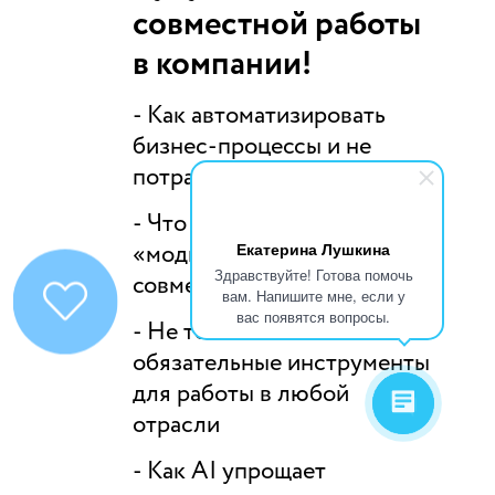
совместной работы
в компании!
- Как автоматизировать
бизнес-процессы и не
потратить кучу денег
- Что нужно знать о
Екатерина Лушкина
«модных» методах
Здравствуйте! Готова помочь
совместной работы
вам. Напишите мне, если у
вас появятся вопросы.
- Не только excel и email:
обязательные инструменты
для работы в любой
отрасли
- Как AI упрощает